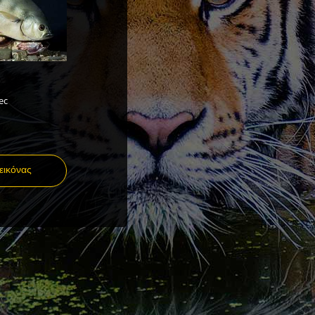
ec
εικόνας