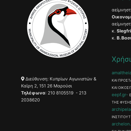
αείμνησ
Οικονομ
αείμνησ
κ.
Slegfr
κ.
Β. Βασ
Χρήσι
amaltheia
Διεύθυνση: Κυπρίων Αγωνιστών &
ΚΑΙ ΠΡΟΣΤ
Καϊρη 2, 151 26 Μαρούσι
ΚΑΙ ΟΙΚΟΣΙ
Τηλέφωνα
: 210 8105519 - 213
eepf.gr
2038620
ΤΗΣ ΦΥΣΗ
archipela
ΙΝΣΤΙΤΟΥΤ
archelon.