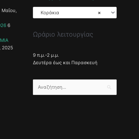
 Μαΐου,
Κοράκια
×
026
6
Ωράριο λειτουργίας
ΣΜΙΑ
, 2025
9 π.μ.-2 μ.μ.
Δευτέρα έως και Παρασκευή
Αναζήτηση
για: