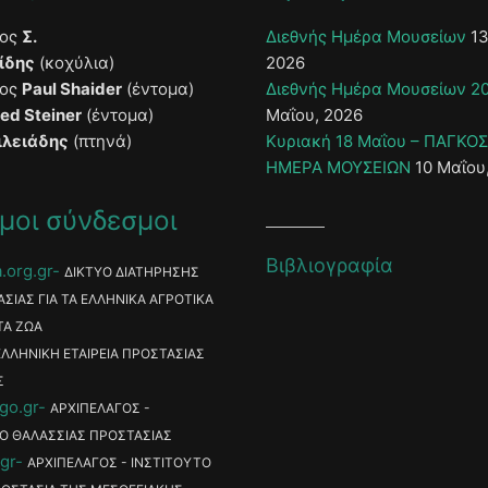
τος
Σ.
Διεθνής Ημέρα Μουσείων
13
ίδης
(κοχύλια)
2026
τος
Paul Shaider
(έντομα)
Διεθνής Ημέρα Μουσείων 2
ied Steiner
(έντομα)
Μαΐου, 2026
ιλειάδης
(πτηνά)
Κυριακή 18 Μαΐου – ΠΑΓΚΟ
ΗΜΕΡΑ ΜΟΥΣΕΙΩΝ
10 Μαΐου
μοι σύνδεσμοι
Βιβλιογραφία
.org.gr
ΔΙΚΤΥΟ ΔΙΑΤΗΡΗΣΗΣ
ΑΣΙΑΣ ΓΙΑ ΤΑ ΕΛΛΗΝΙΚΑ ΑΓΡΟΤΙΚΑ
ΤΑ ΖΩΑ
ΕΛΛΗΝΙΚΗ ΕΤΑΙΡΕΙΑ ΠΡΟΣΤΑΣΙΑΣ
Σ
go.gr
ΑΡΧΙΠΕΛΑΓΟΣ -
Ο ΘΑΛΑΣΣΙΑΣ ΠΡΟΣΤΑΣΙΑΣ
gr
ΑΡΧΙΠΕΛΑΓΟΣ - ΙΝΣΤΙΤΟΥΤΟ