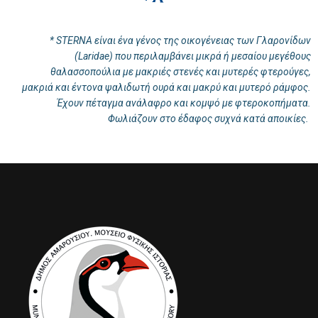
* STERNA είναι ένα γένος της οικογένειας των Γλαρονίδων
(Laridae) που περιλαμβάνει μικρά ή μεσαίου μεγέθους
θαλασσοπούλια με μακριές στενές και μυτερές φτερούγες,
μακριά και έντονα ψαλιδωτή ουρά και μακρύ και μυτερό ράμφος.
Έχουν πέταγμα ανάλαφρο και κομψό με φτεροκοπήματα.
Φωλιάζουν στο έδαφος συχνά κατά αποικίες.