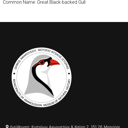
Common Name: Great Black-backed Gull
Διεύθυνση: Κυπρίων Αγωνιστών & Καϊρη 2, 151 26 Μαρούσι