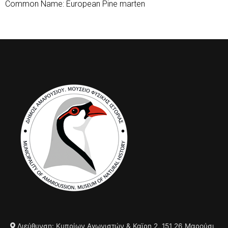
Common Name: European Pine marten
Διεύθυνση: Κυπρίων Αγωνιστών & Καϊρη 2, 151 26 Μαρούσι