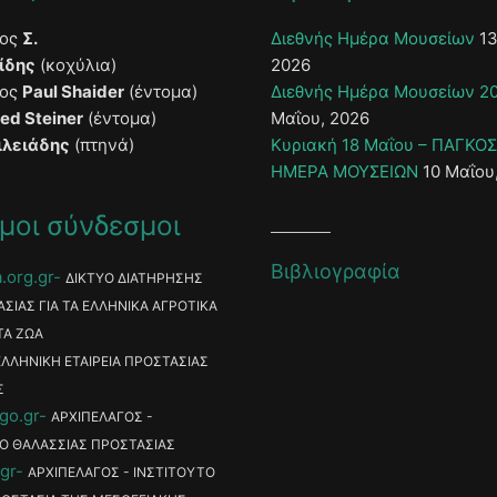
τος
Σ.
Διεθνής Ημέρα Μουσείων
13
ίδης
(κοχύλια)
2026
τος
Paul Shaider
(έντομα)
Διεθνής Ημέρα Μουσείων 2
ied Steiner
(έντομα)
Μαΐου, 2026
ιλειάδης
(πτηνά)
Κυριακή 18 Μαΐου – ΠΑΓΚΟ
ΗΜΕΡΑ ΜΟΥΣΕΙΩΝ
10 Μαΐου
μοι σύνδεσμοι
Βιβλιογραφία
.org.gr
ΔΙΚΤΥΟ ΔΙΑΤΗΡΗΣΗΣ
ΑΣΙΑΣ ΓΙΑ ΤΑ ΕΛΛΗΝΙΚΑ ΑΓΡΟΤΙΚΑ
ΤΑ ΖΩΑ
ΕΛΛΗΝΙΚΗ ΕΤΑΙΡΕΙΑ ΠΡΟΣΤΑΣΙΑΣ
Σ
go.gr
ΑΡΧΙΠΕΛΑΓΟΣ -
Ο ΘΑΛΑΣΣΙΑΣ ΠΡΟΣΤΑΣΙΑΣ
gr
ΑΡΧΙΠΕΛΑΓΟΣ - ΙΝΣΤΙΤΟΥΤΟ