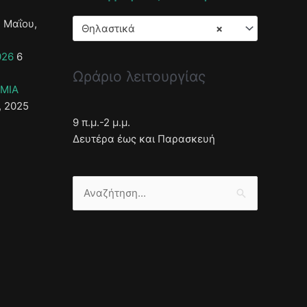
 Μαΐου,
Θηλαστικά
×
026
6
Ωράριο λειτουργίας
ΣΜΙΑ
, 2025
9 π.μ.-2 μ.μ.
Δευτέρα έως και Παρασκευή
Αναζήτηση
για: