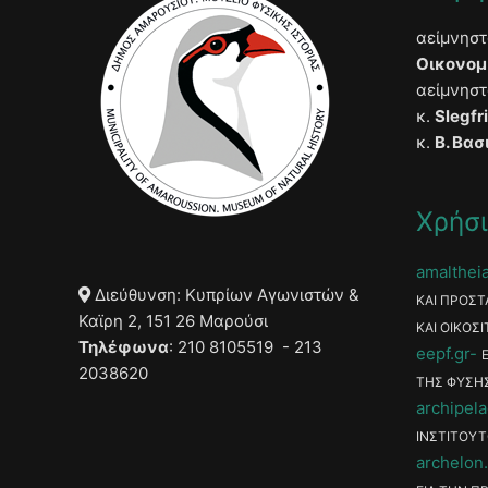
αείμνησ
Οικονομ
αείμνησ
κ.
Slegfr
κ.
Β. Βασ
Χρήσι
amaltheia
Διεύθυνση: Κυπρίων Αγωνιστών &
ΚΑΙ ΠΡΟΣΤ
Καϊρη 2, 151 26 Μαρούσι
ΚΑΙ ΟΙΚΟΣΙ
Τηλέφωνα
: 210 8105519 - 213
eepf.gr
2038620
ΤΗΣ ΦΥΣΗ
archipela
ΙΝΣΤΙΤΟΥΤ
archelon.