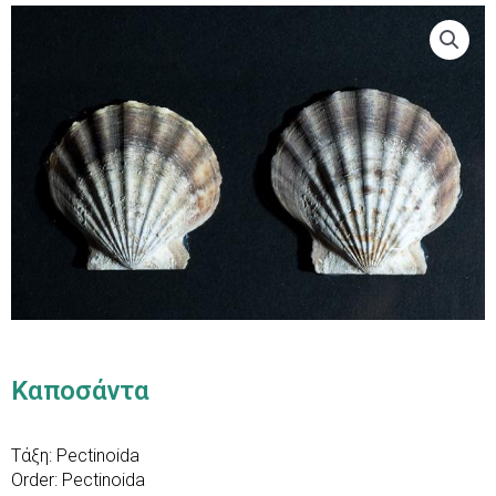
Καποσάντα
Τάξη: Pectinoida
Order: Pectinoida