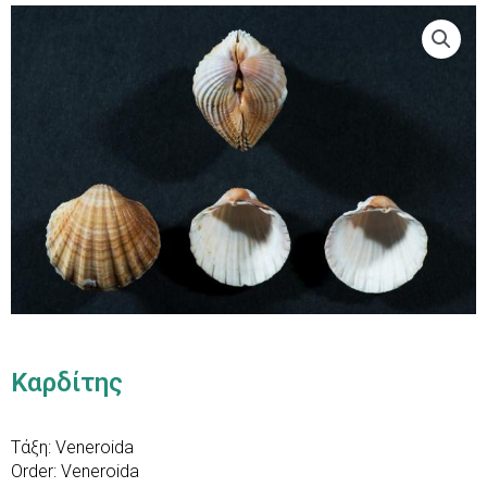
Καρδίτης
Τάξη: Veneroida
Order: Veneroida