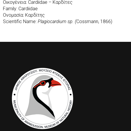
Οικογένεια: Cardiidae – Καρδίτες
Family: Cardiidae
Ονομασία: Καρδίτης
Scientific Name:
Plagiocardium sp. (
Cossmann, 1866)