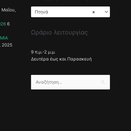
 Μαΐου,
Πτηνά
×
026
6
Ωράριο λειτουργίας
ΣΜΙΑ
, 2025
9 π.μ.-2 μ.μ.
Δευτέρα έως και Παρασκευή
Αναζήτηση
για: