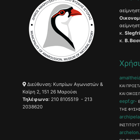
αείμνησ
Οικονομ
αείμνησ
κ.
Slegfr
κ.
Β. Βασ
Χρήσι
amaltheia
Διεύθυνση: Κυπρίων Αγωνιστών &
ΚΑΙ ΠΡΟΣΤ
Καϊρη 2, 151 26 Μαρούσι
ΚΑΙ ΟΙΚΟΣΙ
Τηλέφωνα
: 210 8105519 - 213
eepf.gr
2038620
ΤΗΣ ΦΥΣΗ
archipela
ΙΝΣΤΙΤΟΥΤ
archelon.