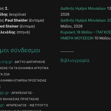
τος
Σ.
Διεθνής Ημέρα Μουσείων
13
ίδης
(κοχύλια)
2026
τος
Paul Shaider
(έντομα)
Διεθνής Ημέρα Μουσείων 2
ied Steiner
(έντομα)
Μαΐου, 2026
ιλειάδης
(πτηνά)
Κυριακή 18 Μαΐου – ΠΑΓΚΟ
ΗΜΕΡΑ ΜΟΥΣΕΙΩΝ
10 Μαΐου
μοι σύνδεσμοι
Βιβλιογραφία
.org.gr
ΔΙΚΤΥΟ ΔΙΑΤΗΡΗΣΗΣ
ΑΣΙΑΣ ΓΙΑ ΤΑ ΕΛΛΗΝΙΚΑ ΑΓΡΟΤΙΚΑ
ΤΑ ΖΩΑ
ΕΛΛΗΝΙΚΗ ΕΤΑΙΡΕΙΑ ΠΡΟΣΤΑΣΙΑΣ
Σ
go.gr
ΑΡΧΙΠΕΛΑΓΟΣ -
Ο ΘΑΛΑΣΣΙΑΣ ΠΡΟΣΤΑΣΙΑΣ
gr
ΑΡΧΙΠΕΛΑΓΟΣ - ΙΝΣΤΙΤΟΥΤΟ