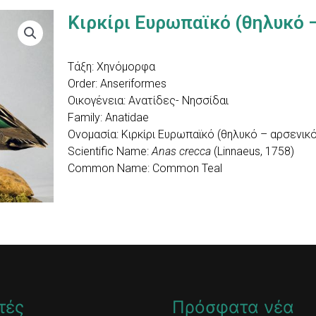
Κιρκίρι Eυρωπαϊκό (θηλυκό 
Τάξη: Χηνόμορφα
Order: Anseriformes
Οικογένεια: Ανατίδες- Νησσίδαι
Family: Anatidae
Ονομασία: Κιρκίρι Eυρωπαϊκό (θηλυκό – αρσενικό
Scientific Name:
Anas crecca
(Linnaeus, 1758)
Common Name: Common Teal
τές
Πρόσφατα νέα