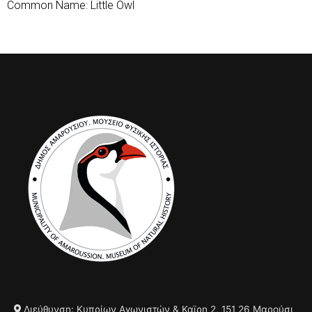
Common Name: Little Owl
Διεύθυνση: Κυπρίων Αγωνιστών & Καϊρη 2, 151 26 Μαρούσι