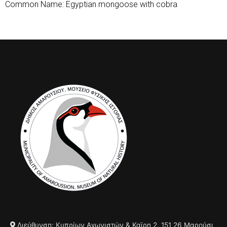
Common Name: Egyptian mongoose with cobra
Διεύθυνση: Κυπρίων Αγωνιστών & Καϊρη 2, 151 26 Μαρούσι