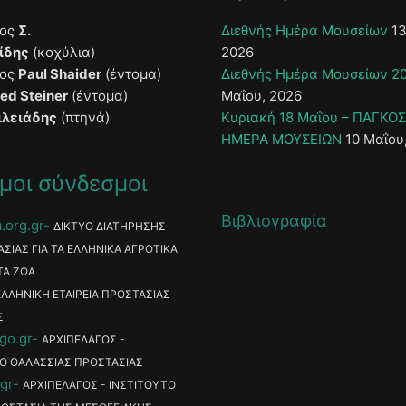
τος
Σ.
Διεθνής Ημέρα Μουσείων
13
ίδης
(κοχύλια)
2026
τος
Paul Shaider
(έντομα)
Διεθνής Ημέρα Μουσείων 2
ied Steiner
(έντομα)
Μαΐου, 2026
ιλειάδης
(πτηνά)
Κυριακή 18 Μαΐου – ΠΑΓΚΟ
ΗΜΕΡΑ ΜΟΥΣΕΙΩΝ
10 Μαΐου
μοι σύνδεσμοι
Βιβλιογραφία
.org.gr
ΔΙΚΤΥΟ ΔΙΑΤΗΡΗΣΗΣ
ΑΣΙΑΣ ΓΙΑ ΤΑ ΕΛΛΗΝΙΚΑ ΑΓΡΟΤΙΚΑ
ΤΑ ΖΩΑ
ΕΛΛΗΝΙΚΗ ΕΤΑΙΡΕΙΑ ΠΡΟΣΤΑΣΙΑΣ
Σ
go.gr
ΑΡΧΙΠΕΛΑΓΟΣ -
Ο ΘΑΛΑΣΣΙΑΣ ΠΡΟΣΤΑΣΙΑΣ
gr
ΑΡΧΙΠΕΛΑΓΟΣ - ΙΝΣΤΙΤΟΥΤΟ