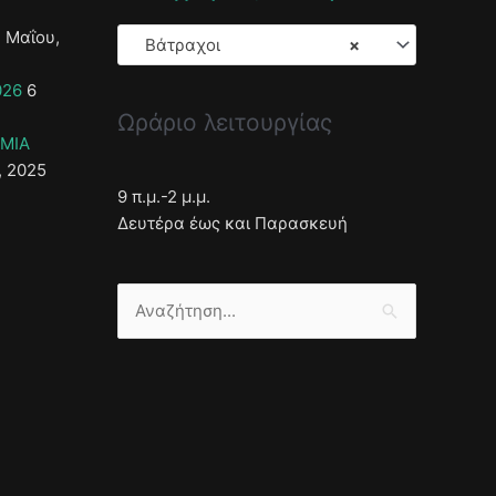
 Μαΐου,
Βάτραχοι
×
026
6
Ωράριο λειτουργίας
ΣΜΙΑ
, 2025
9 π.μ.-2 μ.μ.
Δευτέρα έως και Παρασκευή
Αναζήτηση
για: