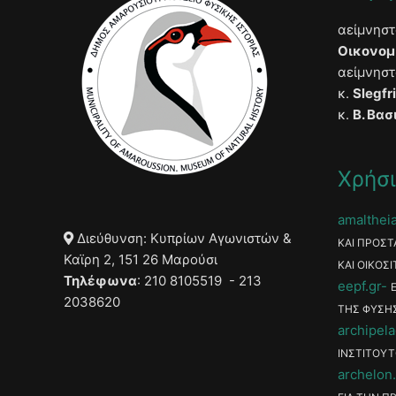
αείμνησ
Οικονομ
αείμνησ
κ.
Slegfr
κ.
Β. Βασ
Χρήσι
amaltheia
Διεύθυνση: Κυπρίων Αγωνιστών &
ΚΑΙ ΠΡΟΣΤ
Καϊρη 2, 151 26 Μαρούσι
ΚΑΙ ΟΙΚΟΣΙ
Τηλέφωνα
: 210 8105519 - 213
eepf.gr
2038620
ΤΗΣ ΦΥΣΗ
archipela
ΙΝΣΤΙΤΟΥΤ
archelon.