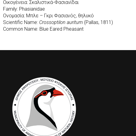
Οικογένεια: Σκαλιστικά-Φασιανίδαι
Family: Phasianidae
Ονομασία: Μπλε – Γκρι Φασιανός, θηλυκό
Scientific Name:
Crossoptilon auritum
(Pallas, 1811)
Common Name: Blue Eared Pheasant