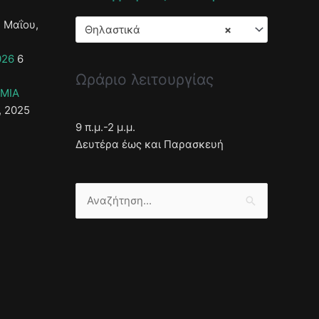
 Μαΐου,
Θηλαστικά
×
026
6
Ωράριο λειτουργίας
ΣΜΙΑ
, 2025
9 π.μ.-2 μ.μ.
Δευτέρα έως και Παρασκευή
Αναζήτηση
για: