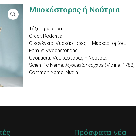
Μυοκάστορας ή Νούτρια
Τάξη: Τρωκτικά
Order: Rodentia
Οικογένεια: Μυοκάστορες – Μυοκαστορίδαι
Family: Myocastoridae
Ονομασία: Μυοκάστορας ή Νούτρια
Scientific Name:
Myocastor coypus
(Molina, 1782)
Common Name: Nutria
τές
Πρόσφατα νέα