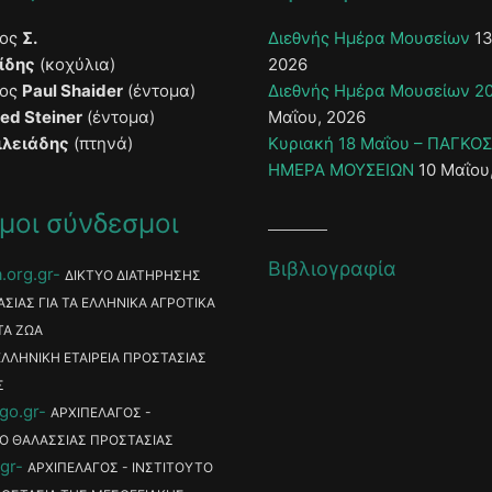
τος
Σ.
Διεθνής Ημέρα Μουσείων
13
ίδης
(κοχύλια)
2026
τος
Paul Shaider
(έντομα)
Διεθνής Ημέρα Μουσείων 2
ied Steiner
(έντομα)
Μαΐου, 2026
ιλειάδης
(πτηνά)
Κυριακή 18 Μαΐου – ΠΑΓΚΟ
ΗΜΕΡΑ ΜΟΥΣΕΙΩΝ
10 Μαΐου
μοι σύνδεσμοι
Βιβλιογραφία
.org.gr
ΔΙΚΤΥΟ ΔΙΑΤΗΡΗΣΗΣ
ΑΣΙΑΣ ΓΙΑ ΤΑ ΕΛΛΗΝΙΚΑ ΑΓΡΟΤΙΚΑ
ΤΑ ΖΩΑ
ΕΛΛΗΝΙΚΗ ΕΤΑΙΡΕΙΑ ΠΡΟΣΤΑΣΙΑΣ
Σ
go.gr
ΑΡΧΙΠΕΛΑΓΟΣ -
Ο ΘΑΛΑΣΣΙΑΣ ΠΡΟΣΤΑΣΙΑΣ
gr
ΑΡΧΙΠΕΛΑΓΟΣ - ΙΝΣΤΙΤΟΥΤΟ