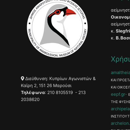
αείμνησ
Οικονομ
αείμνησ
κ.
Slegfr
κ.
Β. Βασ
Χρήσι
amaltheia
Διεύθυνση: Κυπρίων Αγωνιστών &
ΚΑΙ ΠΡΟΣΤ
Καϊρη 2, 151 26 Μαρούσι
ΚΑΙ ΟΙΚΟΣΙ
Τηλέφωνα
: 210 8105519 - 213
eepf.gr
2038620
ΤΗΣ ΦΥΣΗ
archipela
ΙΝΣΤΙΤΟΥΤ
archelon.