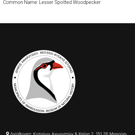
Common Name: Lesser Spotted Woodpecker
Διεύθυνση: Κυπρίων Αγωνιστών & Καϊρη 2, 151 26 Μαρούσι