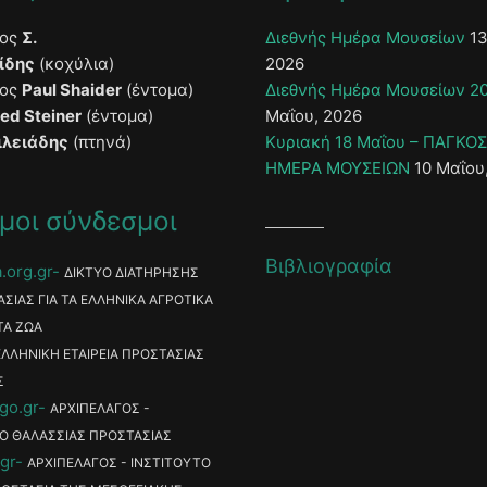
τος
Σ.
Διεθνής Ημέρα Μουσείων
13
ίδης
(κοχύλια)
2026
τος
Paul Shaider
(έντομα)
Διεθνής Ημέρα Μουσείων 2
ied Steiner
(έντομα)
Μαΐου, 2026
ιλειάδης
(πτηνά)
Κυριακή 18 Μαΐου – ΠΑΓΚΟ
ΗΜΕΡΑ ΜΟΥΣΕΙΩΝ
10 Μαΐου
μοι σύνδεσμοι
Βιβλιογραφία
.org.gr
ΔΙΚΤΥΟ ΔΙΑΤΗΡΗΣΗΣ
ΑΣΙΑΣ ΓΙΑ ΤΑ ΕΛΛΗΝΙΚΑ ΑΓΡΟΤΙΚΑ
ΤΑ ΖΩΑ
ΕΛΛΗΝΙΚΗ ΕΤΑΙΡΕΙΑ ΠΡΟΣΤΑΣΙΑΣ
Σ
go.gr
ΑΡΧΙΠΕΛΑΓΟΣ -
Ο ΘΑΛΑΣΣΙΑΣ ΠΡΟΣΤΑΣΙΑΣ
gr
ΑΡΧΙΠΕΛΑΓΟΣ - ΙΝΣΤΙΤΟΥΤΟ