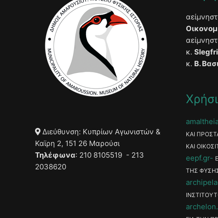
αείμνησ
Οικονομ
αείμνησ
κ.
Slegfr
κ.
Β. Βασ
Χρήσι
amaltheia
Διεύθυνση: Κυπρίων Αγωνιστών &
ΚΑΙ ΠΡΟΣΤ
Καϊρη 2, 151 26 Μαρούσι
ΚΑΙ ΟΙΚΟΣΙ
Τηλέφωνα
: 210 8105519 - 213
eepf.gr
2038620
ΤΗΣ ΦΥΣΗ
archipela
ΙΝΣΤΙΤΟΥΤ
archelon.