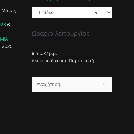
 Μαΐου,
Ικτίδες
×
026
6
Ωράριο λειτουργίας
ΣΜΙΑ
, 2025
9 π.μ.-2 μ.μ.
Δευτέρα έως και Παρασκευή
Αναζήτηση
για: