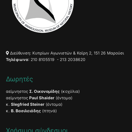
Διεύθυνση: Κυπρίων Αγωνιστών & Καϊρη 2, 151 26 Μαρούσι
Τηλέφωνα
: 210 8105519 - 213 2038620
Δωρητές
αείμνηστος
Σ. Οικονομίδης
(κοχύλια)
αείμνηστος
Paul Shaider
(έντομα)
κ.
Slegfried Steiner
(έντομα)
κ.
Β. Βασιλειάδης
(πτηνά)
Χρήσιμοι σύνδεσμοι