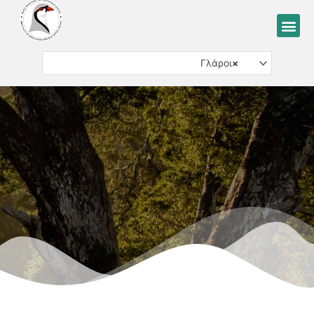
Μετάβαση
Me
στο
περιεχόμενο
Γλάροι
×