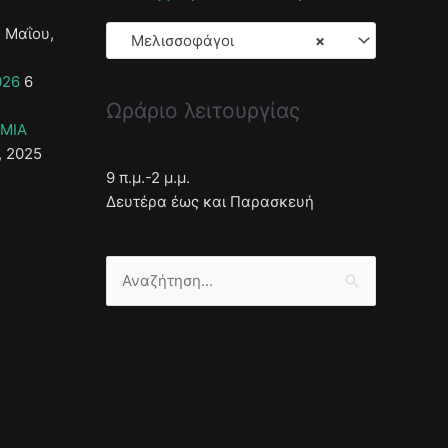
 Μαΐου,
Μελισσοφάγοι
×
026
6
Ωράριο λειτουργίας
ΣΜΙΑ
, 2025
9 π.μ.-2 μ.μ.
Δευτέρα έως και Παρασκευή
Αναζήτηση
για: