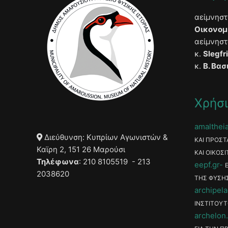
αείμνησ
Οικονομ
αείμνησ
κ.
Slegfr
κ.
Β. Βασ
Χρήσι
amaltheia
Διεύθυνση: Κυπρίων Αγωνιστών &
ΚΑΙ ΠΡΟΣΤ
Καϊρη 2, 151 26 Μαρούσι
ΚΑΙ ΟΙΚΟΣΙ
Τηλέφωνα
: 210 8105519 - 213
eepf.gr
2038620
ΤΗΣ ΦΥΣΗ
archipela
ΙΝΣΤΙΤΟΥΤ
archelon.