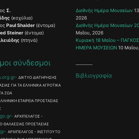
τος
Σ.
Διεθνής Ημέρα Μουσείων
13
ίδης
(κοχύλια)
2026
τος
Paul Shaider
(έντομα)
Διεθνής Ημέρα Μουσείων 2
ied Steiner
(έντομα)
Μαΐου, 2026
ιλειάδης
(πτηνά)
Κυριακή 18 Μαΐου – ΠΑΓΚΟ
ΗΜΕΡΑ ΜΟΥΣΕΙΩΝ
10 Μαΐου
μοι σύνδεσμοι
Βιβλιογραφία
.org.gr
ΔΙΚΤΥΟ ΔΙΑΤΗΡΗΣΗΣ
ΑΣΙΑΣ ΓΙΑ ΤΑ ΕΛΛΗΝΙΚΑ ΑΓΡΟΤΙΚΑ
ΤΑ ΖΩΑ
ΕΛΛΗΝΙΚΗ ΕΤΑΙΡΕΙΑ ΠΡΟΣΤΑΣΙΑΣ
Σ
go.gr
ΑΡΧΙΠΕΛΑΓΟΣ -
Ο ΘΑΛΑΣΣΙΑΣ ΠΡΟΣΤΑΣΙΑΣ
gr
ΑΡΧΙΠΕΛΑΓΟΣ - ΙΝΣΤΙΤΟΥΤΟ