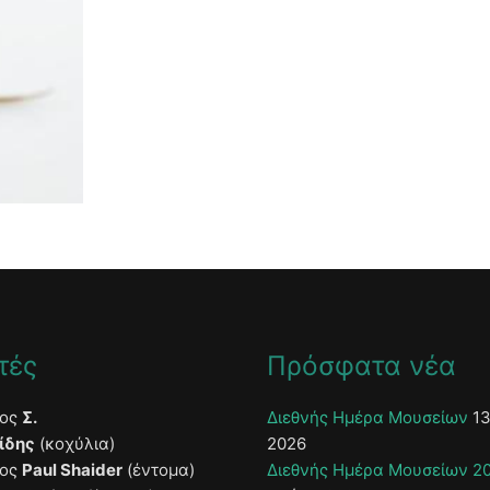
τές
Πρόσφατα νέα
τος
Σ.
Διεθνής Ημέρα Μουσείων
13
ίδης
(κοχύλια)
2026
τος
Paul Shaider
(έντομα)
Διεθνής Ημέρα Μουσείων 2