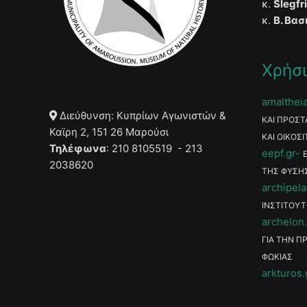
κ.
Slegfr
κ.
Β. Βασ
Χρήσι
amaltheia
Διεύθυνση: Κυπρίων Αγωνιστών &
ΚΑΙ ΠΡΟΣΤ
Καϊρη 2, 151 26 Μαρούσι
ΚΑΙ ΟΙΚΟΣΙ
Τηλέφωνα
: 210 8105519 - 213
eepf.gr
2038620
ΤΗΣ ΦΥΣΗ
archipela
ΙΝΣΤΙΤΟΥΤ
archelon.
ΓΙΑ ΤΗΝ Π
ΦΩΚΙΑΣ
arkturos.