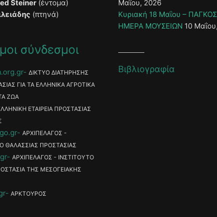
ied Steiner
(έντομα)
Μαΐου, 2026
ιλειάδης
(πτηνά)
Κυριακή 18 Μαΐου – ΠΑΓΚΟ
ΗΜΕΡΑ ΜΟΥΣΕΙΩΝ
10 Μαΐου
μοι σύνδεσμοι
Βιβλιογραφία
.org.gr
ΔΙΚΤΥΟ ΔΙΑΤΗΡΗΣΗΣ
ΑΣΙΑΣ ΓΙΑ ΤΑ ΕΛΛΗΝΙΚΑ ΑΓΡΟΤΙΚΑ
ΤΑ ΖΩΑ
ΕΛΛΗΝΙΚΗ ΕΤΑΙΡΕΙΑ ΠΡΟΣΤΑΣΙΑΣ
Σ
go.gr
ΑΡΧΙΠΕΛΑΓΟΣ -
Ο ΘΑΛΑΣΣΙΑΣ ΠΡΟΣΤΑΣΙΑΣ
gr
ΑΡΧΙΠΕΛΑΓΟΣ - ΙΝΣΤΙΤΟΥΤΟ
ΡΟΣΤΑΣΙΑ ΤΗΣ ΜΕΣΟΓΕΙΑΚΗΣ
gr
ΑΡΚΤΟΥΡΟΣ