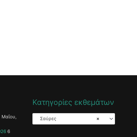
Κατηγορίες εκθεμάτων
 Μαΐου,
Σαύρες
×
026
6