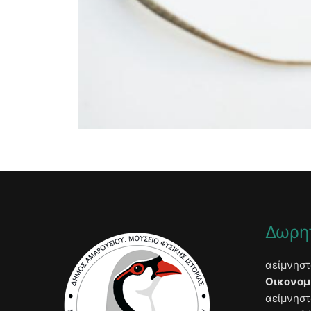
Δωρη
αείμνησ
Οικονομ
αείμνησ