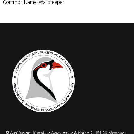
Common Name: Wallcreeper
Διεύθυνση: Κυπρίων Αγωνιστών & Καϊρη 2, 151 26 Μαρούσι