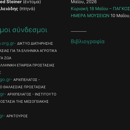
ied Steiner
(έντομα)
Μαΐου, 2026
ιλειάδης
(πτηνά)
Κυριακή 18 Μαΐου – ΠΑΓΚΟ
ΗΜΕΡΑ ΜΟΥΣΕΙΩΝ
10 Μαΐου
μοι σύνδεσμοι
Βιβλιογραφία
.org.gr
ΔΙΚΤΥΟ ΔΙΑΤΗΡΗΣΗΣ
ΑΣΙΑΣ ΓΙΑ ΤΑ ΕΛΛΗΝΙΚΑ ΑΓΡΟΤΙΚΑ
ΤΑ ΖΩΑ
ΕΛΛΗΝΙΚΗ ΕΤΑΙΡΕΙΑ ΠΡΟΣΤΑΣΙΑΣ
Σ
go.gr
ΑΡΧΙΠΕΛΑΓΟΣ -
Ο ΘΑΛΑΣΣΙΑΣ ΠΡΟΣΤΑΣΙΑΣ
gr
ΑΡΧΙΠΕΛΑΓΟΣ - ΙΝΣΤΙΤΟΥΤΟ
ΡΟΣΤΑΣΙΑ ΤΗΣ ΜΕΣΟΓΕΙΑΚΗΣ
gr
ΑΡΚΤΟΥΡΟΣ