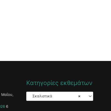
Κατηγορίες εκθεμάτων
 Μαΐου,
Σκαλιστικά
×
026
6