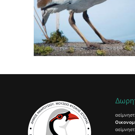
Δωρη
αείμνησ
Οικονομ
αείμνησ