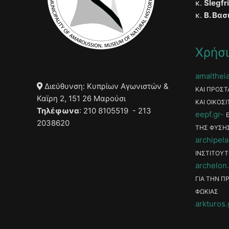
κ.
Slegfr
κ.
Β. Βασ
Χρήσι
amaltheia
Διεύθυνση: Κυπρίων Αγωνιστών &
ΚΑΙ ΠΡΟΣΤ
Καϊρη 2, 151 26 Μαρούσι
ΚΑΙ ΟΙΚΟΣΙ
Τηλέφωνα
: 210 8105519 - 213
eepf.gr
2038620
ΤΗΣ ΦΥΣΗ
archipela
ΙΝΣΤΙΤΟΥΤ
archelon.
ΓΙΑ ΤΗΝ Π
ΦΩΚΙΑΣ
arkturos.