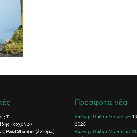
τές
Πρόσφατα νέα
τος
Σ.
Διεθνής Ημέρα Μουσείων
13
ίδης
(κοχύλια)
2026
τος
Paul Shaider
(έντομα)
Διεθνής Ημέρα Μουσείων 2