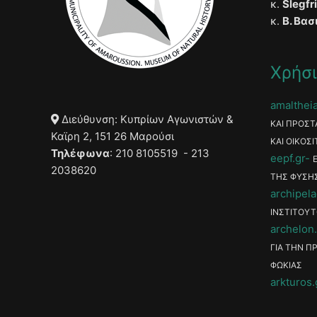
κ.
Slegfr
κ.
Β. Βασ
Χρήσι
amaltheia
Διεύθυνση: Κυπρίων Αγωνιστών &
ΚΑΙ ΠΡΟΣΤ
Καϊρη 2, 151 26 Μαρούσι
ΚΑΙ ΟΙΚΟΣΙ
Τηλέφωνα
: 210 8105519 - 213
eepf.gr
2038620
ΤΗΣ ΦΥΣΗ
archipela
ΙΝΣΤΙΤΟΥΤ
archelon.
ΓΙΑ ΤΗΝ Π
ΦΩΚΙΑΣ
arkturos.