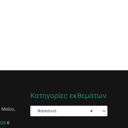
Κατηγορίες εκθεμάτων
 Μαΐου,
Φασιανοί
×
026
6