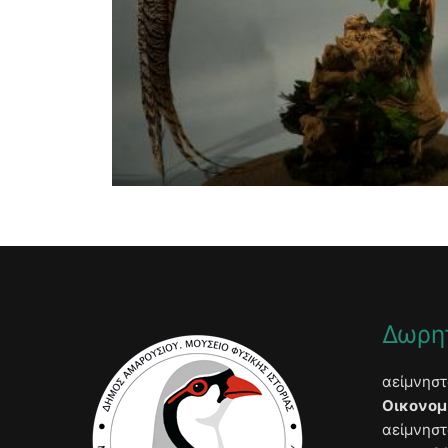
Δωρη
αείμνησ
Οικονομ
αείμνησ