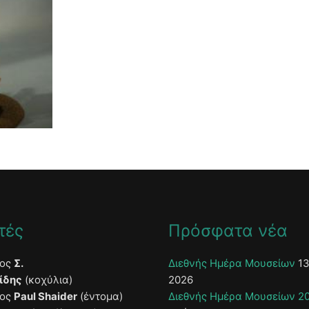
τές
Πρόσφατα νέα
τος
Σ.
Διεθνής Ημέρα Μουσείων
13
ίδης
(κοχύλια)
2026
τος
Paul Shaider
(έντομα)
Διεθνής Ημέρα Μουσείων 2