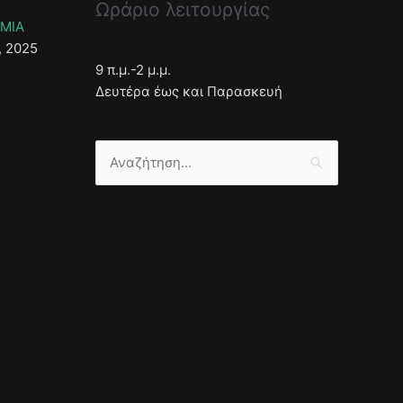
Ωράριο λειτουργίας
ΣΜΙΑ
, 2025
9 π.μ.-2 μ.μ.
Δευτέρα έως και Παρασκευή
Αναζήτηση
για: