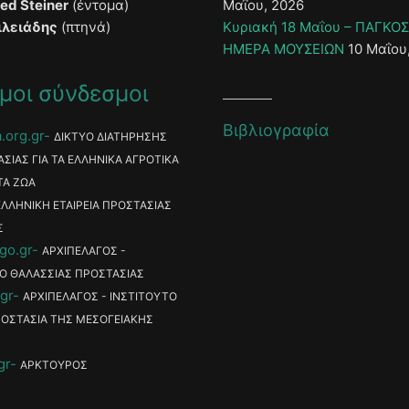
ied Steiner
(έντομα)
Μαΐου, 2026
ιλειάδης
(πτηνά)
Κυριακή 18 Μαΐου – ΠΑΓΚΟ
ΗΜΕΡΑ ΜΟΥΣΕΙΩΝ
10 Μαΐου
μοι σύνδεσμοι
Βιβλιογραφία
.org.gr
ΔΙΚΤΥΟ ΔΙΑΤΗΡΗΣΗΣ
ΑΣΙΑΣ ΓΙΑ ΤΑ ΕΛΛΗΝΙΚΑ ΑΓΡΟΤΙΚΑ
ΤΑ ΖΩΑ
ΕΛΛΗΝΙΚΗ ΕΤΑΙΡΕΙΑ ΠΡΟΣΤΑΣΙΑΣ
Σ
go.gr
ΑΡΧΙΠΕΛΑΓΟΣ -
Ο ΘΑΛΑΣΣΙΑΣ ΠΡΟΣΤΑΣΙΑΣ
gr
ΑΡΧΙΠΕΛΑΓΟΣ - ΙΝΣΤΙΤΟΥΤΟ
ΡΟΣΤΑΣΙΑ ΤΗΣ ΜΕΣΟΓΕΙΑΚΗΣ
gr
ΑΡΚΤΟΥΡΟΣ