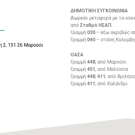
ΔΗΜΟΤΙΚΗ ΣΥΓΚΟΙΝΩΝΙΑ
Δωρεάν μεταφορά με τα κόκ
από
Σταθμό ΗΣΑΠ.
Γραμμή
030
– έξω ακριβώς α
Γραμμή
040
– στάση Κολυμβητ
 2, 151 26 Μαρούσι
ΟΑΣΑ
9
Γραμμή
448
, από Μαρούσι
Γραμμή
451
, από Μελίσσια
Γραμμή
448
,
411
, από Βριλήσ
Γραμμή
411
, από Χαλάνδρι