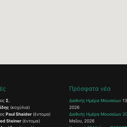
ές
Πρόσφατα νέα
τος
Σ.
Διεθνής Ημέρα Μουσείων
13
ίδης
(κοχύλια)
2026
τος
Paul Shaider
(έντομα)
Διεθνής Ημέρα Μουσείων 2
ied Steiner
(έντομα)
Μαΐου, 2026