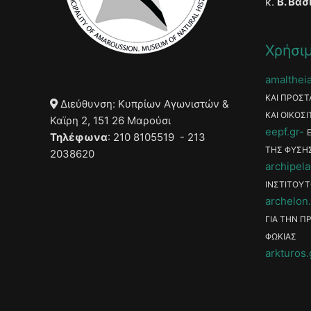
κ.
Β. Βασ
Χρήσιμ
amaltheia
ΚΑΙ ΠΡΟΣΤ
Διεύθυνση: Κυπρίων Αγωνιστών &
ΚΑΙ ΟΙΚΟΣΙ
Καϊρη 2, 151 26 Μαρούσι
eepf.gr
Τηλέφωνα
: 210 8105519 - 213
ΤΗΣ ΦΥΣΗ
2038620
archipela
ΙΝΣΤΙΤΟΥΤ
archelon.
ΓΙΑ ΤΗΝ Π
ΦΩΚΙΑΣ
arkturos.