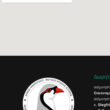
Δωρητ
αείμνησ
Οικονομ
αείμνησ
κ.
Slegfr