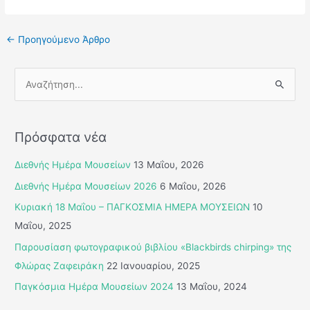
←
Προηγούμενο Άρθρο
Α
ν
α
Πρόσφατα νέα
ζ
ή
Διεθνής Ημέρα Μουσείων
13 Μαΐου, 2026
τ
Διεθνής Ημέρα Μουσείων 2026
6 Μαΐου, 2026
η
Κυριακή 18 Μαΐου – ΠΑΓΚΟΣΜΙΑ ΗΜΕΡΑ ΜΟΥΣΕΙΩΝ
10
σ
Μαΐου, 2025
η
Παρουσίαση φωτογραφικού βιβλίου «Blackbirds chirping» της
γ
Φλώρας Ζαφειράκη
22 Ιανουαρίου, 2025
ι
Παγκόσμια Ημέρα Μουσείων 2024
13 Μαΐου, 2024
α