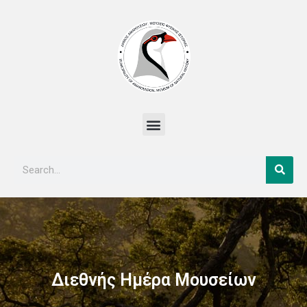
Μετάβαση
στο
περιεχόμενο
Menu
Sear
Search
Διεθνής Ημέρα Μουσείων