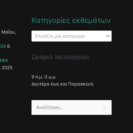
Κατηγορίες εκθεμάτων
 Μαΐου,
Επιλέξτε μία κατηγορία
026
6
Ωράριο λειτουργίας
ΣΜΙΑ
, 2025
9 π.μ.-2 μ.μ.
Δευτέρα έως και Παρασκευή
Αναζήτηση
για: