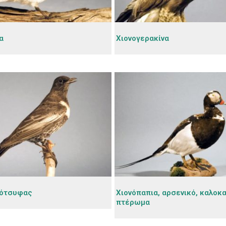
α
Χιονογερακίνα
κότσυφας
Χιονόπαπια, αρσενικό, καλοκα
πτέρωμα