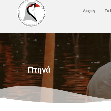
Μετάβαση
στο
Αρχική
Το 
περιεχόμενο
Πτηνά