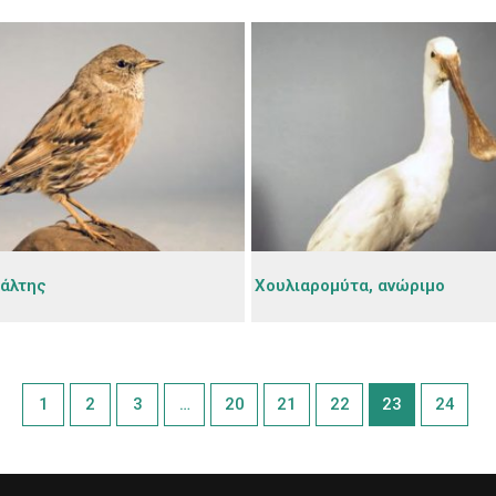
άλτης
Χουλιαρομύτα, ανώριμο
1
2
3
…
20
21
22
23
24