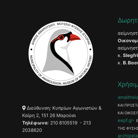
Δωρητ
αείμνησ
Οικονομ
αείμνησ
κ.
Slegfr
κ.
Β. Βασ
Χρήσιμ
amaltheia
ΚΑΙ ΠΡΟΣΤ
Διεύθυνση: Κυπρίων Αγωνιστών &
ΚΑΙ ΟΙΚΟΣΙ
Καϊρη 2, 151 26 Μαρούσι
eepf.gr
Τηλέφωνα
: 210 8105519 - 213
ΤΗΣ ΦΥΣΗ
2038620
archipela