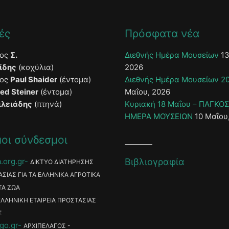
ές
Πρόσφατα νέα
τος
Σ.
Διεθνής Ημέρα Μουσείων
13
ίδης
(κοχύλια)
2026
τος
Paul Shaider
(έντομα)
Διεθνής Ημέρα Μουσείων 2
ied Steiner
(έντομα)
Μαΐου, 2026
ιλειάδης
(πτηνά)
Κυριακή 18 Μαΐου – ΠΑΓΚΟ
ΗΜΕΡΑ ΜΟΥΣΕΙΩΝ
10 Μαΐου
οι σύνδεσμοι
.org.gr
Βιβλιογραφία
ΔΙΚΤΥΟ ΔΙΑΤΗΡΗΣΗΣ
ΑΣΙΑΣ ΓΙΑ ΤΑ ΕΛΛΗΝΙΚΑ ΑΓΡΟΤΙΚΑ
ΤΑ ΖΩΑ
ΕΛΛΗΝΙΚΗ ΕΤΑΙΡΕΙΑ ΠΡΟΣΤΑΣΙΑΣ
Σ
go.gr
ΑΡΧΙΠΕΛΑΓΟΣ -