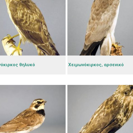
όκιρκος θηλυκό
Χειμωνόκιρκος, αρσενικό