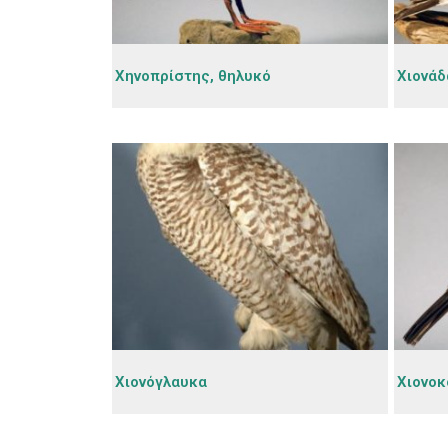
Χηνοπρίστης, θηλυκό
Χιονάδ
Χιονόγλαυκα
Χιονο