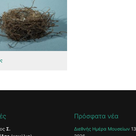
ς
ές
Πρόσφατα νέα
τος
Σ.
Διεθνής Ημέρα Μουσείων
13