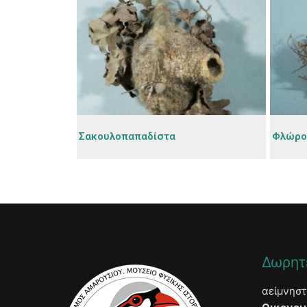
Σακουλοπαπαδίστα
Φλώρο
Δωρητ
αείμνησ