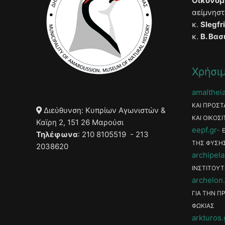
Οικονομ
αείμνησ
κ.
Slegfr
κ.
Β. Βασ
Χρήσιμ
amaltheia
ΚΑΙ ΠΡΟΣΤ
Διεύθυνση: Κυπρίων Αγωνιστών &
ΚΑΙ ΟΙΚΟΣΙ
Καϊρη 2, 151 26 Μαρούσι
eepf.gr
Τηλέφωνα
: 210 8105519 - 213
ΤΗΣ ΦΥΣΗ
2038620
archipela
ΙΝΣΤΙΤΟΥΤ
archelon.
ΓΙΑ ΤΗΝ Π
ΦΩΚΙΑΣ
arkturos.