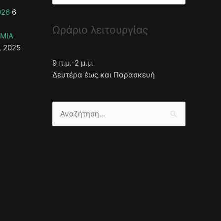
026
6
Ωράριο λειτουργίας
ΣΜΙΑ
, 2025
9 π.μ.-2 μ.μ.
Δευτέρα έως και Παρασκευή
Αναζήτηση
για: