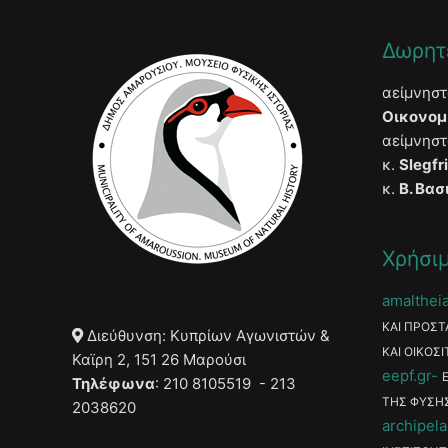
Δωρητ
αείμνησ
Οικονομ
αείμνησ
κ.
Slegfr
κ.
Β. Βασ
Χρήσιμ
amaltheia
ΚΑΙ ΠΡΟΣΤ
Διεύθυνση: Κυπρίων Αγωνιστών &
ΚΑΙ ΟΙΚΟΣΙ
Καϊρη 2, 151 26 Μαρούσι
eepf.gr
Τηλέφωνα
: 210 8105519 - 213
ΤΗΣ ΦΥΣΗ
2038620
archipela