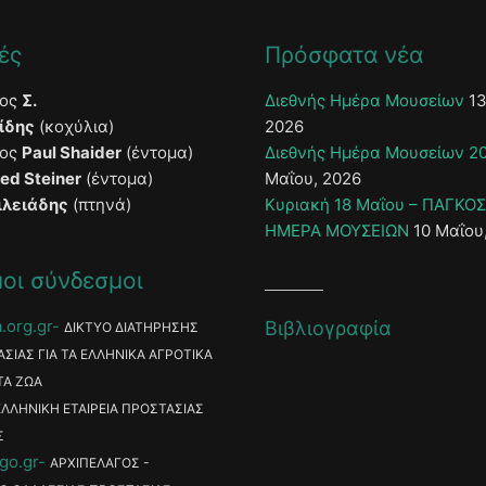
ές
Πρόσφατα νέα
τος
Σ.
Διεθνής Ημέρα Μουσείων
13
ίδης
(κοχύλια)
2026
τος
Paul Shaider
(έντομα)
Διεθνής Ημέρα Μουσείων 2
ied Steiner
(έντομα)
Μαΐου, 2026
ιλειάδης
(πτηνά)
Κυριακή 18 Μαΐου – ΠΑΓΚΟ
ΗΜΕΡΑ ΜΟΥΣΕΙΩΝ
10 Μαΐου
οι σύνδεσμοι
.org.gr
Βιβλιογραφία
ΔΙΚΤΥΟ ΔΙΑΤΗΡΗΣΗΣ
ΑΣΙΑΣ ΓΙΑ ΤΑ ΕΛΛΗΝΙΚΑ ΑΓΡΟΤΙΚΑ
ΤΑ ΖΩΑ
ΕΛΛΗΝΙΚΗ ΕΤΑΙΡΕΙΑ ΠΡΟΣΤΑΣΙΑΣ
Σ
go.gr
ΑΡΧΙΠΕΛΑΓΟΣ -