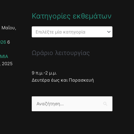
Κατηγορίες εκθεμάτων
 Μαΐου,
Επιλέξτε μία κατηγορία
026
6
Ωράριο λειτουργίας
ΣΜΙΑ
, 2025
9 π.μ.-2 μ.μ.
Δευτέρα έως και Παρασκευή
Αναζήτηση
για: