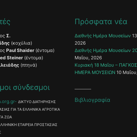
τές
Πρόσφατα νέα
τος
Σ.
Διεθνής Ημέρα Μουσείων
13
ίδης
(κοχύλια)
2026
τος
Paul Shaider
(έντομα)
Διεθνής Ημέρα Μουσείων 2
ied Steiner
(έντομα)
Μαΐου, 2026
ιλειάδης
(πτηνά)
Κυριακή 18 Μαΐου – ΠΑΓΚΟ
ΗΜΕΡΑ ΜΟΥΣΕΙΩΝ
10 Μαΐου
μοι σύνδεσμοι
Βιβλιογραφία
.org.gr
ΔΙΚΤΥΟ ΔΙΑΤΗΡΗΣΗΣ
ΑΣΙΑΣ ΓΙΑ ΤΑ ΕΛΛΗΝΙΚΑ ΑΓΡΟΤΙΚΑ
ΤΑ ΖΩΑ
ΕΛΛΗΝΙΚΗ ΕΤΑΙΡΕΙΑ ΠΡΟΣΤΑΣΙΑΣ
Σ