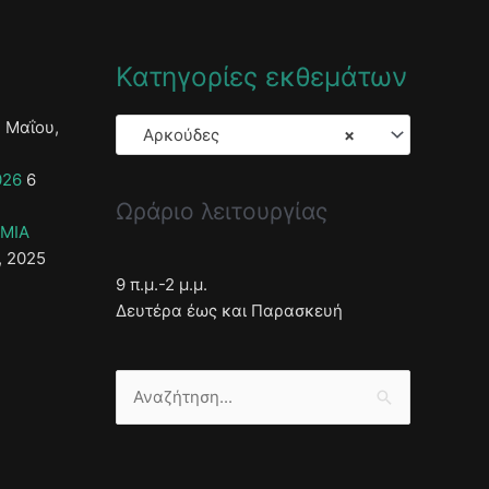
Κατηγορίες εκθεμάτων
 Μαΐου,
Αρκούδες
×
026
6
Ωράριο λειτουργίας
ΣΜΙΑ
, 2025
9 π.μ.-2 μ.μ.
Δευτέρα έως και Παρασκευή
Αναζήτηση
για: