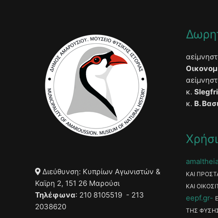
Δωρη
αείμνησ
Οικονομ
αείμνησ
κ.
Slegfr
κ.
Β. Βασ
Χρήσι
amaltheia
Διεύθυνση: Κυπρίων Αγωνιστών &
ΚΑΙ ΠΡΟΣΤ
Καϊρη 2, 151 26 Μαρούσι
ΚΑΙ ΟΙΚΟΣΙ
Τηλέφωνα
: 210 8105519 - 213
eepf.gr
2038620
ΤΗΣ ΦΥΣΗ