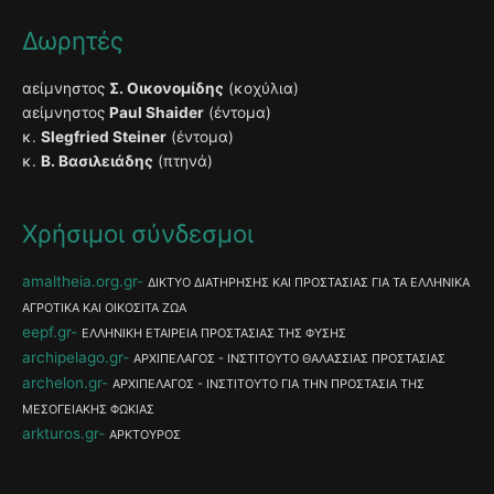
Δωρητές
αείμνηστος
Σ. Οικονομίδης
(κοχύλια)
αείμνηστος
Paul Shaider
(έντομα)
κ.
Slegfried Steiner
(έντομα)
κ.
Β. Βασιλειάδης
(πτηνά)
Χρήσιμοι σύνδεσμοι
amaltheia.org.gr
ΔΙΚΤΥΟ ΔΙΑΤΗΡΗΣΗΣ ΚΑΙ ΠΡΟΣΤΑΣΙΑΣ ΓΙΑ ΤΑ ΕΛΛΗΝΙΚΑ
ΑΓΡΟΤΙΚΑ ΚΑΙ ΟΙΚΟΣΙΤΑ ΖΩΑ
eepf.gr
ΕΛΛΗΝΙΚΗ ΕΤΑΙΡΕΙΑ ΠΡΟΣΤΑΣΙΑΣ ΤΗΣ ΦΥΣΗΣ
archipelago.gr
ΑΡΧΙΠΕΛΑΓΟΣ - ΙΝΣΤΙΤΟΥΤΟ ΘΑΛΑΣΣΙΑΣ ΠΡΟΣΤΑΣΙΑΣ
archelon.gr
ΑΡΧΙΠΕΛΑΓΟΣ - ΙΝΣΤΙΤΟΥΤΟ ΓΙΑ ΤΗΝ ΠΡΟΣΤΑΣΙΑ ΤΗΣ
ΜΕΣΟΓΕΙΑΚΗΣ ΦΩΚΙΑΣ
arkturos.gr
ΑΡΚΤΟΥΡΟΣ