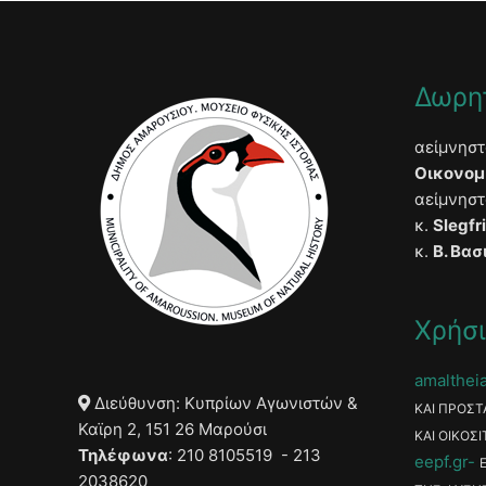
Δωρη
αείμνησ
Οικονομ
αείμνησ
κ.
Slegfr
κ.
Β. Βασ
Χρήσι
amaltheia
Διεύθυνση: Κυπρίων Αγωνιστών &
ΚΑΙ ΠΡΟΣΤ
Καϊρη 2, 151 26 Μαρούσι
ΚΑΙ ΟΙΚΟΣΙ
Τηλέφωνα
: 210 8105519 - 213
eepf.gr
2038620