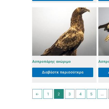
Ασπροπάρης ανώριμο
Ασπρο
Διαβάστε περισσότερα
←
1
2
3
4
5
…