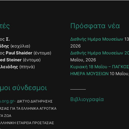
τές
Πρόσφατα νέα
τος
Σ.
Διεθνής Ημέρα Μουσείων
13
ίδης
(κοχύλια)
2026
τος
Paul Shaider
(έντομα)
Διεθνής Ημέρα Μουσείων 2
ied Steiner
(έντομα)
Μαΐου, 2026
ιλειάδης
(πτηνά)
Κυριακή 18 Μαΐου – ΠΑΓΚΟ
ΗΜΕΡΑ ΜΟΥΣΕΙΩΝ
10 Μαΐου
μοι σύνδεσμοι
Βιβλιογραφία
.org.gr
ΔΙΚΤΥΟ ΔΙΑΤΗΡΗΣΗΣ
ΑΣΙΑΣ ΓΙΑ ΤΑ ΕΛΛΗΝΙΚΑ ΑΓΡΟΤΙΚΑ
ΤΑ ΖΩΑ
ΕΛΛΗΝΙΚΗ ΕΤΑΙΡΕΙΑ ΠΡΟΣΤΑΣΙΑΣ