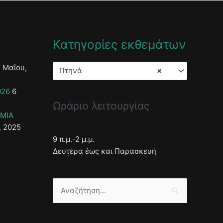
Κατηγορίες εκθεμάτων
 Μαΐου,
Πτηνά
×
026
6
Ωράριο λειτουργίας
ΣΜΙΑ
, 2025
9 π.μ.-2 μ.μ.
Δευτέρα έως και Παρασκευή
Αναζήτηση
για: