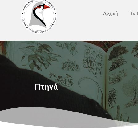
Μετάβαση
στο
Αρχική
Το 
περιεχόμενο
Πτηνά