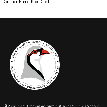
Common Name: Rock Goat
Διεύθυνση: Κυπρίων Αγωνιστών & Καϊρη 2, 151 26 Μαρούσι