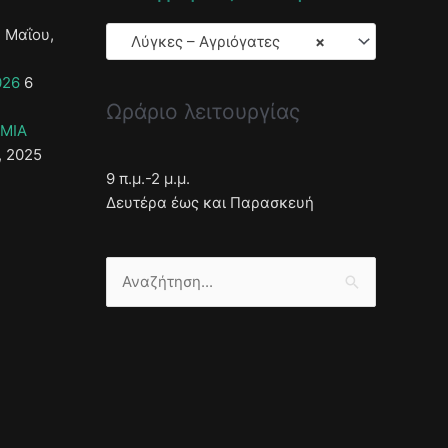
 Μαΐου,
Λύγκες – Αγριόγατες
×
026
6
Ωράριο λειτουργίας
ΣΜΙΑ
, 2025
9 π.μ.-2 μ.μ.
Δευτέρα έως και Παρασκευή
Αναζήτηση
για: