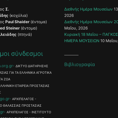
τος
Σ.
Διεθνής Ημέρα Μουσείων
13
ίδης
(κοχύλια)
2026
τος
Paul Shaider
(έντομα)
Διεθνής Ημέρα Μουσείων 2
ied Steiner
(έντομα)
Μαΐου, 2026
ιλειάδης
(πτηνά)
Κυριακή 18 Μαΐου – ΠΑΓΚΟ
ΗΜΕΡΑ ΜΟΥΣΕΙΩΝ
10 Μαΐου
μοι σύνδεσμοι
Βιβλιογραφία
.org.gr
ΔΙΚΤΥΟ ΔΙΑΤΗΡΗΣΗΣ
ΑΣΙΑΣ ΓΙΑ ΤΑ ΕΛΛΗΝΙΚΑ ΑΓΡΟΤΙΚΑ
ΤΑ ΖΩΑ
ΕΛΛΗΝΙΚΗ ΕΤΑΙΡΕΙΑ ΠΡΟΣΤΑΣΙΑΣ
Σ
go.gr
ΑΡΧΙΠΕΛΑΓΟΣ -
Ο ΘΑΛΑΣΣΙΑΣ ΠΡΟΣΤΑΣΙΑΣ
gr
ΑΡΧΙΠΕΛΑΓΟΣ - ΙΝΣΤΙΤΟΥΤΟ