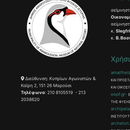
αείμνησ
Οικονομ
αείμνησ
κ.
Slegfr
κ.
Β. Βασ
Χρήσι
amaltheia
Διεύθυνση: Κυπρίων Αγωνιστών &
ΚΑΙ ΠΡΟΣΤ
Καϊρη 2, 151 26 Μαρούσι
ΚΑΙ ΟΙΚΟΣΙ
Τηλέφωνα
: 210 8105519 - 213
eepf.gr
2038620
ΤΗΣ ΦΥΣΗ
archipela
ΙΝΣΤΙΤΟΥΤ
archelon.