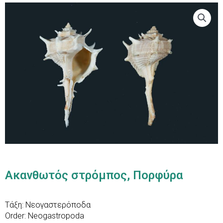
Ακανθωτός στρόμπος, Πορφύρα
Τάξη: Νεογαστερόποδα
Order: Neogastropoda