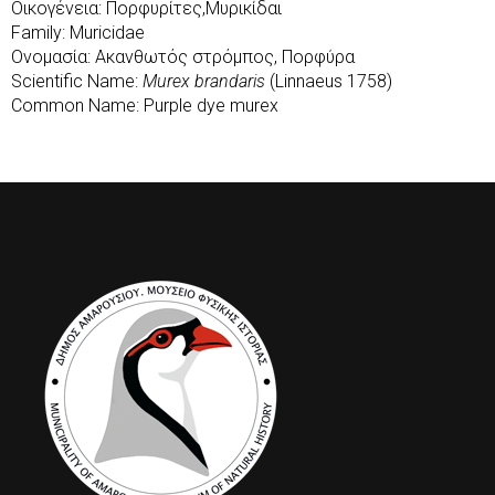
Οικογένεια: Πορφυρίτες,Μυρικίδαι
Family: Muricidae
Ονομασία: Ακανθωτός στρόμπος, Πορφύρα
Scientific Name:
Murex brandaris
(Linnaeus 1758)
Common Name: Purple dye murex