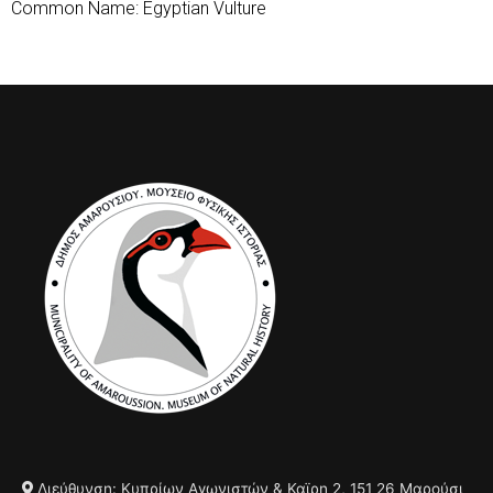
Common Name: Egyptian Vulture
Διεύθυνση: Κυπρίων Αγωνιστών & Καϊρη 2, 151 26 Μαρούσι