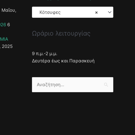
 Μαΐου,
Κότσυφες
×
026
6
Ωράριο λειτουργίας
ΣΜΙΑ
, 2025
9 π.μ.-2 μ.μ.
Δευτέρα έως και Παρασκευή
Αναζήτηση
για: