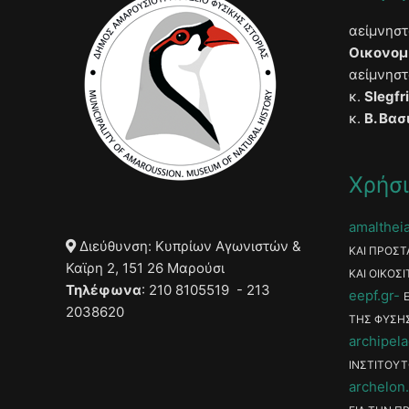
αείμνησ
Οικονομ
αείμνησ
κ.
Slegfr
κ.
Β. Βασ
Χρήσι
amaltheia
Διεύθυνση: Κυπρίων Αγωνιστών &
ΚΑΙ ΠΡΟΣΤ
Καϊρη 2, 151 26 Μαρούσι
ΚΑΙ ΟΙΚΟΣΙ
Τηλέφωνα
: 210 8105519 - 213
eepf.gr
2038620
ΤΗΣ ΦΥΣΗ
archipela
ΙΝΣΤΙΤΟΥΤ
archelon.