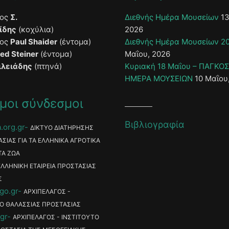
τος
Σ.
Διεθνής Ημέρα Μουσείων
13
ίδης
(κοχύλια)
2026
τος
Paul Shaider
(έντομα)
Διεθνής Ημέρα Μουσείων 2
ied Steiner
(έντομα)
Μαΐου, 2026
ιλειάδης
(πτηνά)
Κυριακή 18 Μαΐου – ΠΑΓΚΟ
ΗΜΕΡΑ ΜΟΥΣΕΙΩΝ
10 Μαΐου
μοι σύνδεσμοι
Βιβλιογραφία
.org.gr
ΔΙΚΤΥΟ ΔΙΑΤΗΡΗΣΗΣ
ΑΣΙΑΣ ΓΙΑ ΤΑ ΕΛΛΗΝΙΚΑ ΑΓΡΟΤΙΚΑ
ΤΑ ΖΩΑ
ΕΛΛΗΝΙΚΗ ΕΤΑΙΡΕΙΑ ΠΡΟΣΤΑΣΙΑΣ
Σ
go.gr
ΑΡΧΙΠΕΛΑΓΟΣ -
Ο ΘΑΛΑΣΣΙΑΣ ΠΡΟΣΤΑΣΙΑΣ
gr
ΑΡΧΙΠΕΛΑΓΟΣ - ΙΝΣΤΙΤΟΥΤΟ