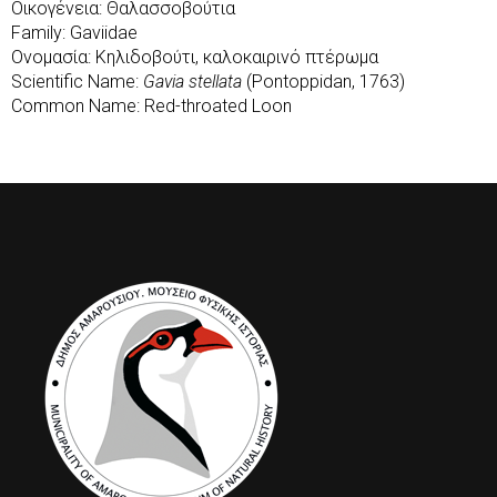
Οικογένεια: Θαλασσοβούτια
Family: Gaviidae
Ονομασία: Κηλιδοβούτι, καλοκαιρινό πτέρωμα
Scientific Name:
Gavia stellata
(Pontoppidan, 1763)
Common Name: Red-throated Loon