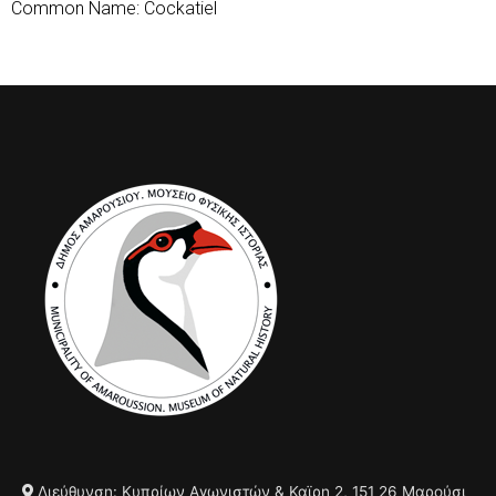
Common Name: Cockatiel
Διεύθυνση: Κυπρίων Αγωνιστών & Καϊρη 2, 151 26 Μαρούσι