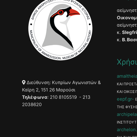
αείμνησ
Οικονομ
αείμνησ
κ.
Slegfr
κ.
Β. Βασ
Χρήσι
amaltheia
Διεύθυνση: Κυπρίων Αγωνιστών &
ΚΑΙ ΠΡΟΣΤ
Καϊρη 2, 151 26 Μαρούσι
ΚΑΙ ΟΙΚΟΣΙ
Τηλέφωνα
: 210 8105519 - 213
eepf.gr
2038620
ΤΗΣ ΦΥΣΗ
archipela
ΙΝΣΤΙΤΟΥΤ
archelon.