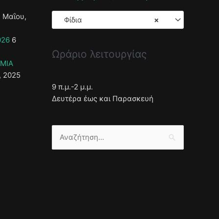
 Μαΐου,
Φίδια
×
026
6
Ωράριο λειτουργίας
ΣΜΙΑ
, 2025
9 π.μ.-2 μ.μ.
Δευτέρα έως και Παρασκευή
Αναζήτηση
για: