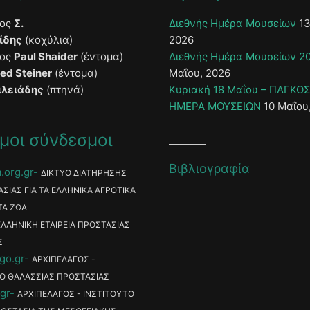
τος
Σ.
Διεθνής Ημέρα Μουσείων
13
ίδης
(κοχύλια)
2026
τος
Paul Shaider
(έντομα)
Διεθνής Ημέρα Μουσείων 2
ied Steiner
(έντομα)
Μαΐου, 2026
ιλειάδης
(πτηνά)
Κυριακή 18 Μαΐου – ΠΑΓΚΟ
ΗΜΕΡΑ ΜΟΥΣΕΙΩΝ
10 Μαΐου
μοι σύνδεσμοι
Βιβλιογραφία
.org.gr
ΔΙΚΤΥΟ ΔΙΑΤΗΡΗΣΗΣ
ΑΣΙΑΣ ΓΙΑ ΤΑ ΕΛΛΗΝΙΚΑ ΑΓΡΟΤΙΚΑ
ΤΑ ΖΩΑ
ΕΛΛΗΝΙΚΗ ΕΤΑΙΡΕΙΑ ΠΡΟΣΤΑΣΙΑΣ
Σ
go.gr
ΑΡΧΙΠΕΛΑΓΟΣ -
Ο ΘΑΛΑΣΣΙΑΣ ΠΡΟΣΤΑΣΙΑΣ
gr
ΑΡΧΙΠΕΛΑΓΟΣ - ΙΝΣΤΙΤΟΥΤΟ