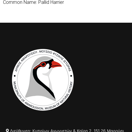
Common Name: Pallid Harrier
Διεύθυνση: Κυπρίων Αγωνιστών & Καϊρη 2, 151 26 Μαρούσι