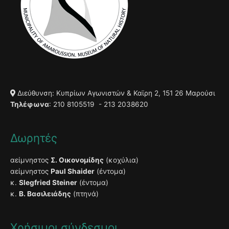
Διεύθυνση: Κυπρίων Αγωνιστών & Καϊρη 2, 151 26 Μαρούσι
Τηλέφωνα
: 210 8105519 - 213 2038620
Δωρητές
αείμνηστος
Σ. Οικονομίδης
(κοχύλια)
αείμνηστος
Paul Shaider
(έντομα)
κ.
Slegfried Steiner
(έντομα)
κ.
Β. Βασιλειάδης
(πτηνά)
Χρήσιμοι σύνδεσμοι