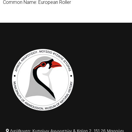
Common Name: European Roller
Διεύθυνση: Κυπρίων Αγωνιστών & Καϊρη 2, 151 26 Μαρούσι