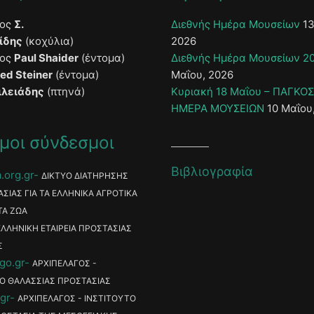
τος
Σ.
Διεθνής Ημέρα Μουσείων
13
ίδης
(κοχύλια)
2026
τος
Paul Shaider
(έντομα)
Διεθνής Ημέρα Μουσείων 2
ied Steiner
(έντομα)
Μαΐου, 2026
ιλειάδης
(πτηνά)
Κυριακή 18 Μαΐου – ΠΑΓΚΟ
ΗΜΕΡΑ ΜΟΥΣΕΙΩΝ
10 Μαΐου
μοι σύνδεσμοι
Βιβλιογραφία
.org.gr
ΔΙΚΤΥΟ ΔΙΑΤΗΡΗΣΗΣ
ΑΣΙΑΣ ΓΙΑ ΤΑ ΕΛΛΗΝΙΚΑ ΑΓΡΟΤΙΚΑ
ΤΑ ΖΩΑ
ΕΛΛΗΝΙΚΗ ΕΤΑΙΡΕΙΑ ΠΡΟΣΤΑΣΙΑΣ
Σ
go.gr
ΑΡΧΙΠΕΛΑΓΟΣ -
Ο ΘΑΛΑΣΣΙΑΣ ΠΡΟΣΤΑΣΙΑΣ
gr
ΑΡΧΙΠΕΛΑΓΟΣ - ΙΝΣΤΙΤΟΥΤΟ