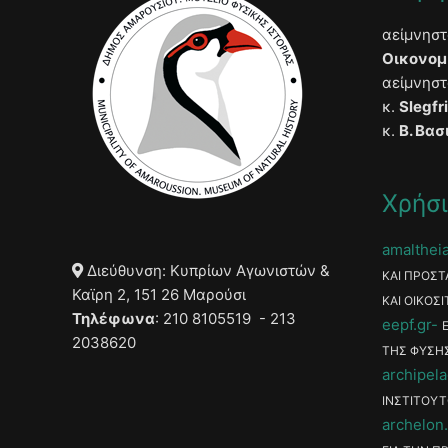
αείμνησ
Οικονομ
αείμνησ
κ.
Slegfr
κ.
Β. Βασ
Χρήσι
amaltheia
Διεύθυνση: Κυπρίων Αγωνιστών &
ΚΑΙ ΠΡΟΣΤ
Καϊρη 2, 151 26 Μαρούσι
ΚΑΙ ΟΙΚΟΣΙ
Τηλέφωνα
: 210 8105519 - 213
eepf.gr
2038620
ΤΗΣ ΦΥΣΗ
archipela
ΙΝΣΤΙΤΟΥΤ
archelon.