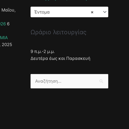
 Μαΐου,
Έντομα
×
026
6
Ωράριο λειτουργίας
ΣΜΙΑ
, 2025
9 π.μ.-2 μ.μ.
Δευτέρα έως και Παρασκευή
Αναζήτηση
για: