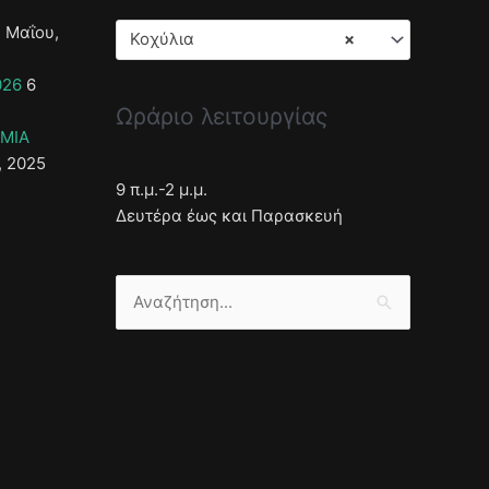
 Μαΐου,
Κοχύλια
×
026
6
Ωράριο λειτουργίας
ΣΜΙΑ
, 2025
9 π.μ.-2 μ.μ.
Δευτέρα έως και Παρασκευή
Αναζήτηση
για: