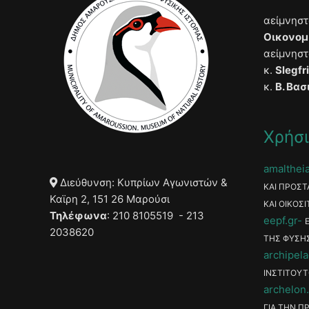
αείμνησ
Οικονομ
αείμνησ
κ.
Slegfr
κ.
Β. Βασ
Χρήσι
amaltheia
Διεύθυνση: Κυπρίων Αγωνιστών &
ΚΑΙ ΠΡΟΣΤ
Καϊρη 2, 151 26 Μαρούσι
ΚΑΙ ΟΙΚΟΣΙ
Τηλέφωνα
: 210 8105519 - 213
eepf.gr
2038620
ΤΗΣ ΦΥΣΗ
archipela
ΙΝΣΤΙΤΟΥΤ
archelon.
ΓΙΑ ΤΗΝ Π