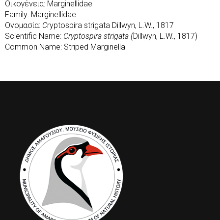
Οικογένεια: Marginellidae
Family: Marginellidae
Ονομασία:
C
ryptospira strigata Dillwyn, L.W., 1817
Scientific Name:
Cryptospira strigata (
Dillwyn, L.W., 1817)
Common Name: Striped Marginella