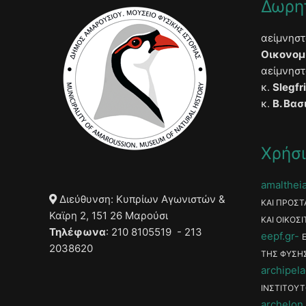
Δωρη
αείμνησ
Οικονομ
αείμνησ
κ.
Slegfr
κ.
Β. Βασ
Χρήσι
amaltheia
Διεύθυνση: Κυπρίων Αγωνιστών &
ΚΑΙ ΠΡΟΣΤ
Καϊρη 2, 151 26 Μαρούσι
ΚΑΙ ΟΙΚΟΣΙ
Τηλέφωνα
: 210 8105519 - 213
eepf.gr
2038620
ΤΗΣ ΦΥΣΗ
archipela
ΙΝΣΤΙΤΟΥΤ
archelon.