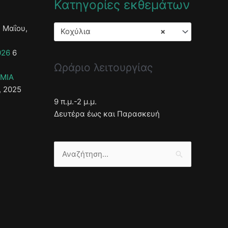
Κατηγορίες εκθεμάτων
 Μαΐου,
Κοχύλια
×
026
6
Ωράριο λειτουργίας
ΣΜΙΑ
, 2025
9 π.μ.-2 μ.μ.
Δευτέρα έως και Παρασκευή
Αναζήτηση
για: