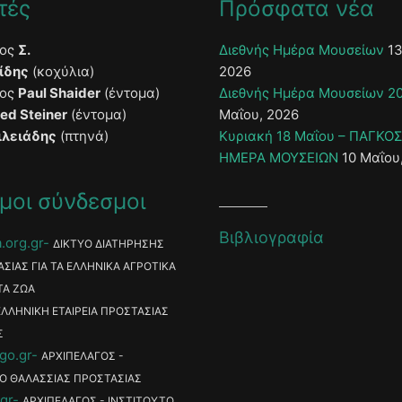
τές
Πρόσφατα νέα
τος
Σ.
Διεθνής Ημέρα Μουσείων
13
ίδης
(κοχύλια)
2026
τος
Paul Shaider
(έντομα)
Διεθνής Ημέρα Μουσείων 2
ied Steiner
(έντομα)
Μαΐου, 2026
ιλειάδης
(πτηνά)
Κυριακή 18 Μαΐου – ΠΑΓΚΟ
ΗΜΕΡΑ ΜΟΥΣΕΙΩΝ
10 Μαΐου
μοι σύνδεσμοι
Βιβλιογραφία
.org.gr
ΔΙΚΤΥΟ ΔΙΑΤΗΡΗΣΗΣ
ΑΣΙΑΣ ΓΙΑ ΤΑ ΕΛΛΗΝΙΚΑ ΑΓΡΟΤΙΚΑ
ΤΑ ΖΩΑ
ΕΛΛΗΝΙΚΗ ΕΤΑΙΡΕΙΑ ΠΡΟΣΤΑΣΙΑΣ
Σ
go.gr
ΑΡΧΙΠΕΛΑΓΟΣ -
Ο ΘΑΛΑΣΣΙΑΣ ΠΡΟΣΤΑΣΙΑΣ
gr
ΑΡΧΙΠΕΛΑΓΟΣ - ΙΝΣΤΙΤΟΥΤΟ