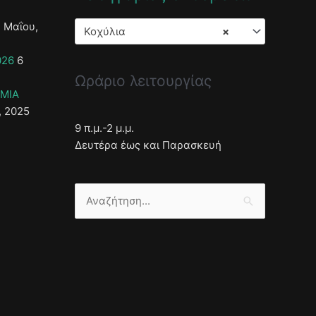
 Μαΐου,
Κοχύλια
×
026
6
Ωράριο λειτουργίας
ΣΜΙΑ
, 2025
9 π.μ.-2 μ.μ.
Δευτέρα έως και Παρασκευή
Αναζήτηση
για: