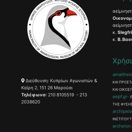
αείμνησ
Οικονομ
αείμνησ
κ.
Slegfr
κ.
Β. Βασ
Χρήσι
amaltheia
Διεύθυνση: Κυπρίων Αγωνιστών &
ΚΑΙ ΠΡΟΣΤ
Καϊρη 2, 151 26 Μαρούσι
ΚΑΙ ΟΙΚΟΣΙ
Τηλέφωνα
: 210 8105519 - 213
eepf.gr
2038620
ΤΗΣ ΦΥΣΗ
archipela
ΙΝΣΤΙΤΟΥΤ
archelon.