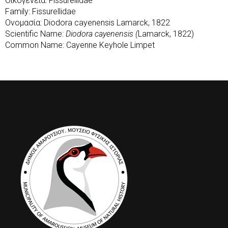
Οικογένεια: Fissurellidae
Family: Fissurellidae
Ονομασία: Diodora cayenensis Lamarck, 1822
Scientific Name:
Diodora cayenensis (
Lamarck, 1822)
Common Name: Cayenne Keyhole Limpet