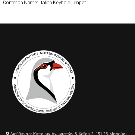
Common Name: Italian Keyhole Limpet
Διεύθυνση: Κυπρίων Αγωνιστών & Καϊρη 2, 151 26 Μαρούσι