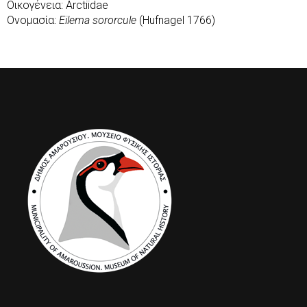
Οικογένεια: Arctiidae
Ονομασία:
Eilema sororcule
(Hufnagel 1766)