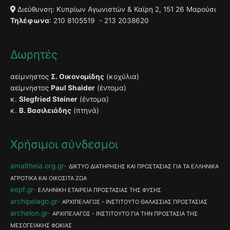
Διεύθυνση: Κυπρίων Αγωνιστών & Καϊρη 2, 151 26 Μαρούσι
Τηλέφωνα
: 210 8105519 - 213 2038620
Δωρητές
αείμνηστος
Σ. Οικονομίδης
(κοχύλια)
αείμνηστος
Paul Shaider
(έντομα)
κ.
Slegfried Steiner
(έντομα)
κ.
Β. Βασιλειάδης
(πτηνά)
Χρήσιμοι σύνδεσμοι
amaltheia.org.gr
ΔΙΚΤΥΟ ΔΙΑΤΗΡΗΣΗΣ ΚΑΙ ΠΡΟΣΤΑΣΙΑΣ ΓΙΑ ΤΑ ΕΛΛΗΝΙΚΑ
ΑΓΡΟΤΙΚΑ ΚΑΙ ΟΙΚΟΣΙΤΑ ΖΩΑ
eepf.gr
ΕΛΛΗΝΙΚΗ ΕΤΑΙΡΕΙΑ ΠΡΟΣΤΑΣΙΑΣ ΤΗΣ ΦΥΣΗΣ
archipelago.gr
ΑΡΧΙΠΕΛΑΓΟΣ - ΙΝΣΤΙΤΟΥΤΟ ΘΑΛΑΣΣΙΑΣ ΠΡΟΣΤΑΣΙΑΣ
archelon.gr
ΑΡΧΙΠΕΛΑΓΟΣ - ΙΝΣΤΙΤΟΥΤΟ ΓΙΑ ΤΗΝ ΠΡΟΣΤΑΣΙΑ ΤΗΣ
ΜΕΣΟΓΕΙΑΚΗΣ ΦΩΚΙΑΣ